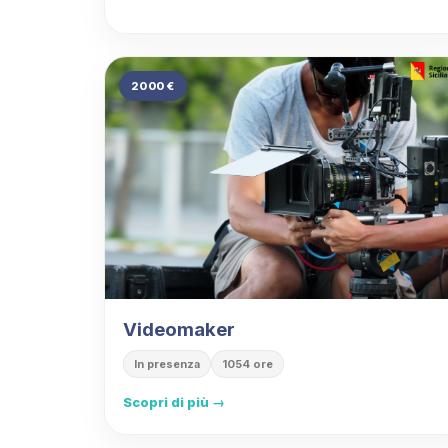
2000 €
Videomaker
In presenza
1054 ore
Scopri di più →