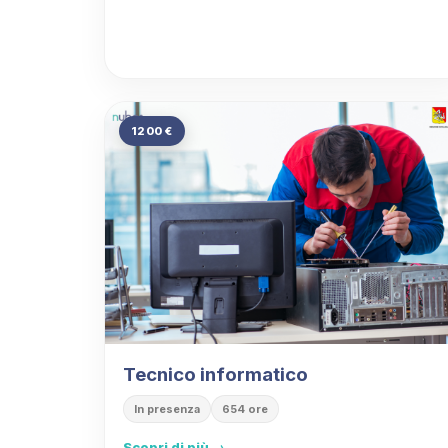
1200 €
Tecnico informatico
In presenza
654 ore
Scopri di più →