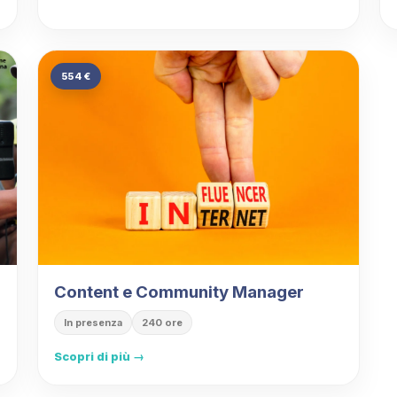
554 €
Content e Community Manager
In presenza
240 ore
Scopri di più →