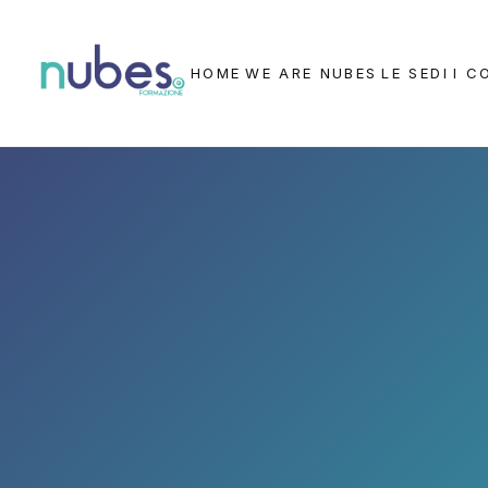
HOME
WE ARE NUBES
LE SEDI
I C