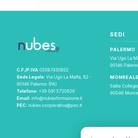
SEDI
PALERMO
Via Ugo La Ma
90146 Palerm
C.F./P.IVA
02087430852
Sede Legale:
Via Ugo La Malfa, 62 -
MONREAL
90146 Palermo (PA)
Salita Collegia
Telefono:
+39 091 5720629
90046 Monre
Email:
info@nubesformazione.it
PEC:
nubes.cooperativa@pec.it