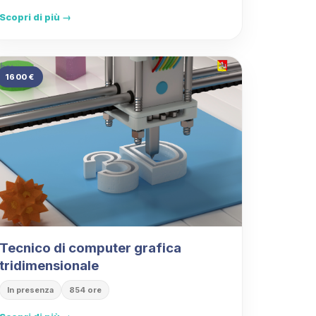
Scopri di più →
1600 €
Tecnico di computer grafica
tridimensionale
In presenza
854 ore