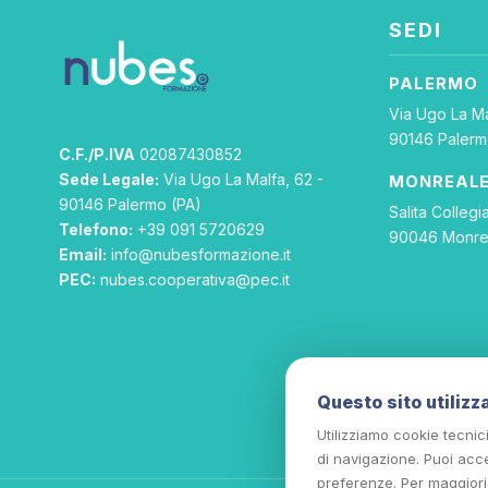
SEDI
PALERMO
Via Ugo La Ma
90146 Palerm
C.F./P.IVA
02087430852
Sede Legale:
Via Ugo La Malfa, 62 -
MONREAL
90146 Palermo (PA)
Salita Collegia
Telefono:
+39 091 5720629
90046 Monre
Email:
info@nubesformazione.it
PEC:
nubes.cooperativa@pec.it
Questo sito utilizz
Utilizziamo cookie tecnic
di navigazione. Puoi accet
preferenze. Per maggiori