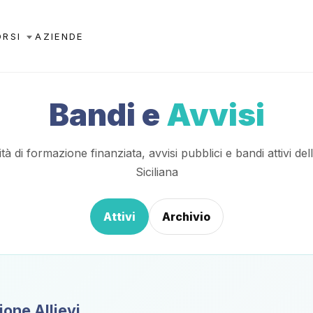
ORSI
AZIENDE
Bandi e
Avvisi
à di formazione finanziata, avvisi pubblici e bandi attivi de
Siciliana
Attivi
Archivio
one Allievi