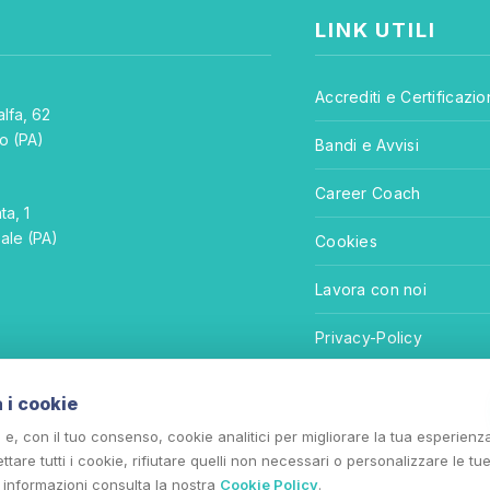
LINK UTILI
Accrediti e Certificazio
lfa, 62
o (PA)
Bandi e Avvisi
E
Career Coach
ta, 1
ale (PA)
Cookies
Lavora con noi
Privacy-Policy
Termini e Condizioni
a i cookie
i e, con il tuo consenso, cookie analitici per migliorare la tua esperienz
tare tutti i cookie, rifiutare quelli non necessari o personalizzare le tu
 informazioni consulta la nostra
Cookie Policy
.