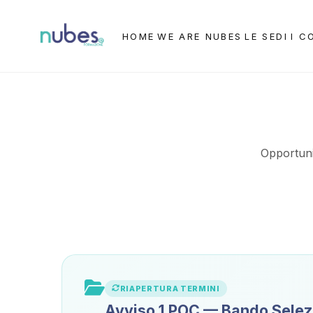
HOME
WE ARE NUBES
LE SEDI
I C
Opportunit
RIAPERTURA TERMINI
Avviso 1 POC — Bando Selezi