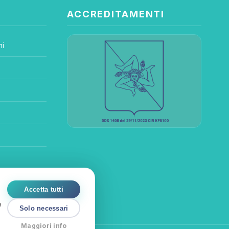
ACCREDITAMENTI
ni
Accetta tutti
a
Solo necessari
e
Maggiori info