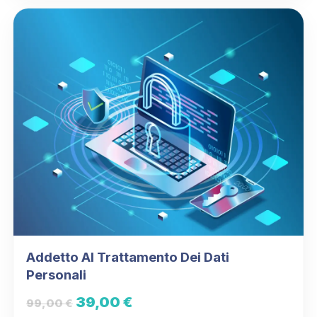
400,00 €.
200,00 €.
Addetto Al Trattamento Dei Dati
Personali
Il
Il
39,00
€
99,00
€