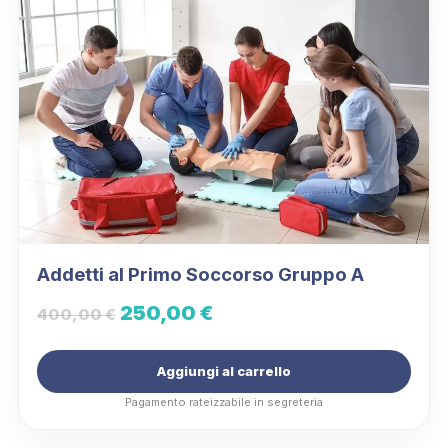
Addetti al Primo Soccorso Gruppo A
Il
Il
250,00
€
400,00
€
prezzo
prezzo
Aggiungi al carrello
originale
attuale
Pagamento rateizzabile in segreteria
era:
è:
400,00 €.
250,00 €.