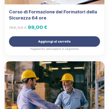
Corso di Formazione dei Formatori della
Sicurezza 64 ore
Il
Il
99,00
€
199,00
€
prezzo
prezzo
Aggiungi al carrello
originale
attuale
Pagamento rateizzabile in segreteria
era:
è:
199,00 €.
99,00 €.