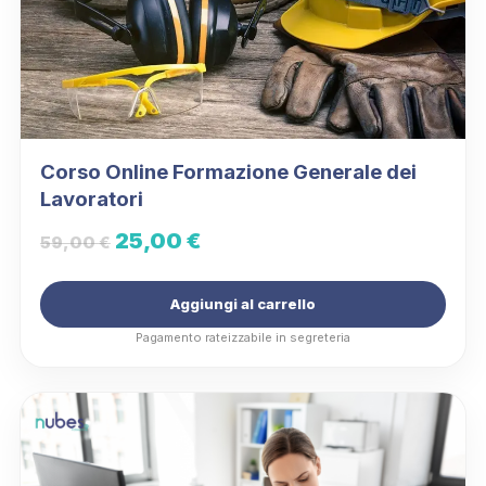
Corso Online Formazione Generale dei
Lavoratori
Il
Il
25,00
€
59,00
€
prezzo
prezzo
Aggiungi al carrello
originale
attuale
Pagamento rateizzabile in segreteria
era:
è:
59,00 €.
25,00 €.