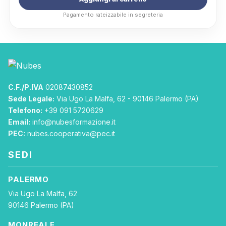
originale
attuale
Pagamento rateizzabile in segreteria
era:
è:
119,00 €.
99,00 €.
C.F./P.IVA
02087430852
Sede Legale:
Via Ugo La Malfa, 62 - 90146 Palermo (PA)
Telefono:
+39 091 5720629
Email:
info@nubesformazione.it
PEC:
nubes.cooperativa@pec.it
SEDI
PALERMO
Via Ugo La Malfa, 62
90146 Palermo (PA)
MONREALE