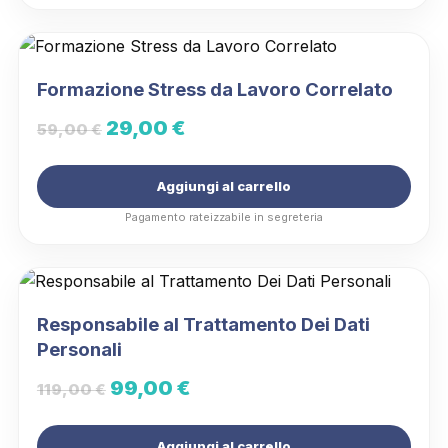
125,00 €.
99,00 €.
Formazione Stress da Lavoro Correlato
Il
Il
29,00
€
59,00
€
prezzo
prezzo
Aggiungi al carrello
originale
attuale
Pagamento rateizzabile in segreteria
era:
è:
59,00 €.
29,00 €.
Responsabile al Trattamento Dei Dati
Personali
Il
Il
99,00
€
119,00
€
prezzo
prezzo
Aggiungi al carrello