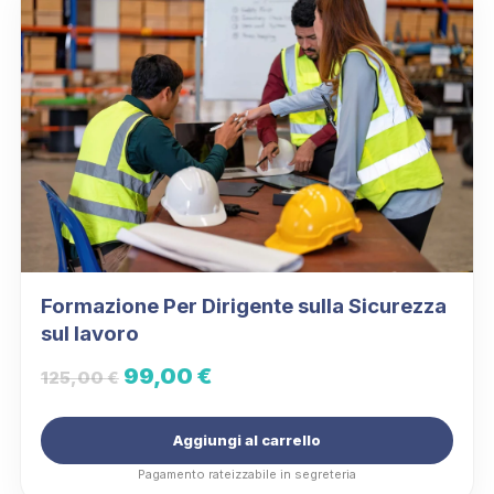
Formazione Per Dirigente sulla Sicurezza
sul lavoro
Il
Il
99,00
€
125,00
€
prezzo
prezzo
Aggiungi al carrello
originale
attuale
Pagamento rateizzabile in segreteria
era:
è: