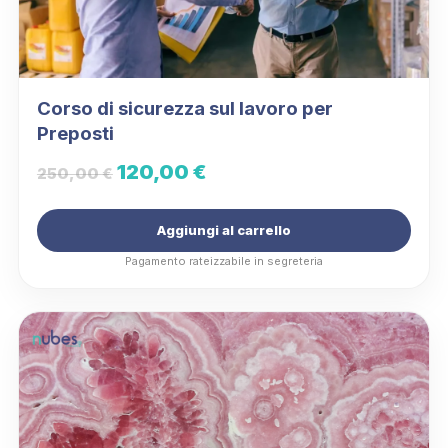
Corso di sicurezza sul lavoro per
Preposti
Il
Il
120,00
€
250,00
€
prezzo
prezzo
Aggiungi al carrello
originale
attuale
Pagamento rateizzabile in segreteria
era:
è:
250,00 €.
120,00 €.