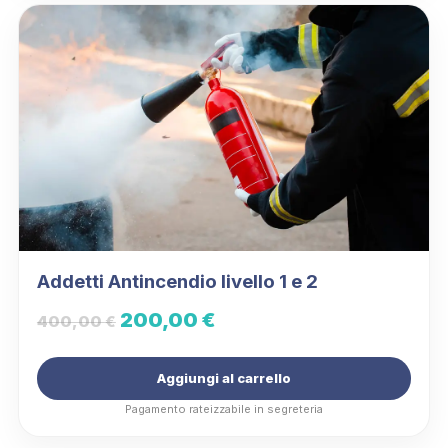
Addetti Antincendio livello 1 e 2
Il
Il
200,00
€
400,00
€
prezzo
prezzo
Aggiungi al carrello
originale
attuale
Pagamento rateizzabile in segreteria
era:
è: