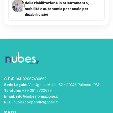
della riabilitazione in orientamento,
mobilità e autonomia personale per
disabili visivi
C.F./P.IVA
02087430852
Sede Legale:
Via Ugo La Malfa, 62 - 90146 Palermo (PA)
Telefono:
+39 091 5720629
Email:
info@nubesformazione.it
PEC:
nubes.cooperativa@pec.it
SEDI