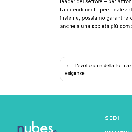
leader del settore – per affr
l’apprendimento personalizzat
insieme, possiamo garantire ch
anche a una società più comp
Navigazione
←
L’evoluzione della formazi
articoli
esigenze
SEDI