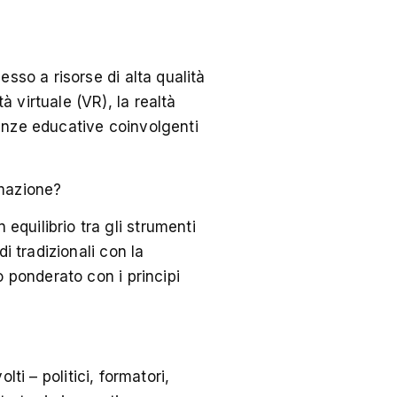
sso a risorse di alta qualità
 virtuale (VR), la realtà
enze educative coinvolgenti
rmazione?
quilibrio tra gli strumenti
i tradizionali con la
o ponderato con i principi
lti – politici, formatori,