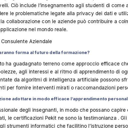
ivelli. Ciò include l’insegnamento agli studenti di come 
re le problematiche legate alla privacy dei dati e util
 la collaborazione con le aziende può contribuire a colma
’applicazione nel mondo reale.
e Consulente Aziendale
daranno forma al futuro della formazione?
to ha guadagnato terreno come approccio efficace che
ebolezze, agli interessi e al ritmo di apprendimento di o
ate da algoritmi di intelligenza artificiale possono sfr
enti per fornire interventi mirati o raccomandazioni pers
zione adottare in modo efficace l’apprendimento persona
fessionale degli insegnanti, in modo che possano capi
i, le certificazioni
Pekit
ne sono la testimonianza . Gl
gli strumenti informatici che facilitino l’istruzione pers