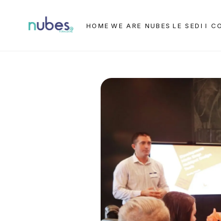
HOME
WE ARE NUBES
LE SEDI
I C