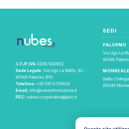
SEDI
PALERMO
Via Ugo La Ma
90146 Palerm
C.F./P.IVA
02087430852
Sede Legale:
Via Ugo La Malfa, 62 -
MONREAL
90146 Palermo (PA)
Salita Collegia
Telefono:
+39 091 5720629
90046 Monre
Email:
info@nubesformazione.it
PEC:
nubes.cooperativa@pec.it