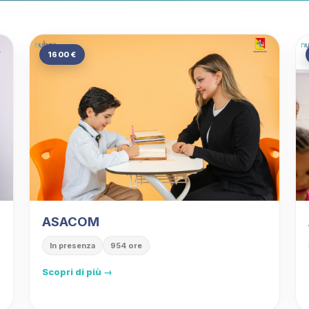
1600 €
ASACOM
In presenza
954 ore
Scopri di più →