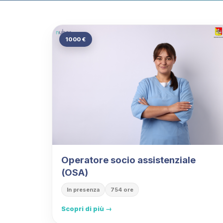
1000 €
Operatore socio assistenziale
(OSA)
In presenza
754 ore
Scopri di più →