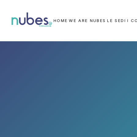
HOME
WE ARE NUBES
LE SEDI
I C